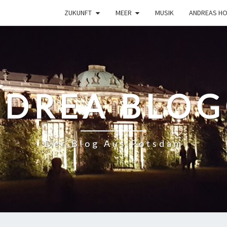
ZUKUNFT
MEER
MUSIK
ANDREAS H
DREA BLO
Der Blog Aus Potsdam