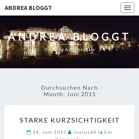
ANDREA BLOGGT
Togg
navig
ANDREA BLOGGT
Der Blog Aus Potsdam
Durchsuchen Nach
Month:
Juni 2015
STARKE
STARKE KURZSICHTIGKEIT
KURZSICHTIGKEIT
Kommentare
24. Juni 2015
Justus60
Ein