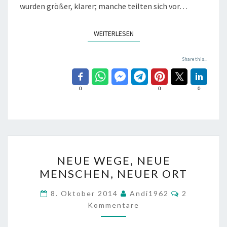
wurden größer, klarer; manche teilten sich vor…
WEITERLESEN
WEITERLESEN
Share this...
0
0
0
NEUE
NEUE WEGE, NEUE
WEGE,
MENSCHEN, NEUER ORT
NEUE
MENSCHEN,
Kommentar
8. Oktober 2014
Andi1962
2
NEUER
Kommentare
ORT