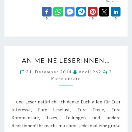
Share this...
0
0
0
AN
AN MEINE LESERINNEN…
MEINE
LESERINNEN…
Kommenta
31. Dezember 2014
Andi1962
2
Kommentare
…und Leser natürlich! Ich danke Euch allen für Euer
Interesse, Eure Leselust, Eure Treue, Eure
Kommentare, Likes, Teilungen und andere
Reaktionen! Ihr macht mir damit jedesmal eine große