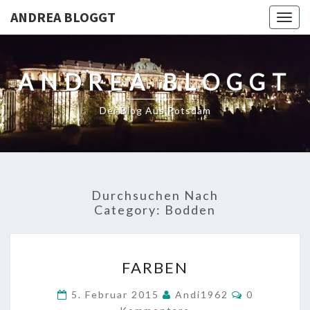
ANDREA BLOGGT
Togg
navig
ANDREA BLOGGT
Der Blog Aus Potsdam
Durchsuchen Nach
Category:
Bodden
FARBEN
FARBEN
Kommentar
5. Februar 2015
Andi1962
0