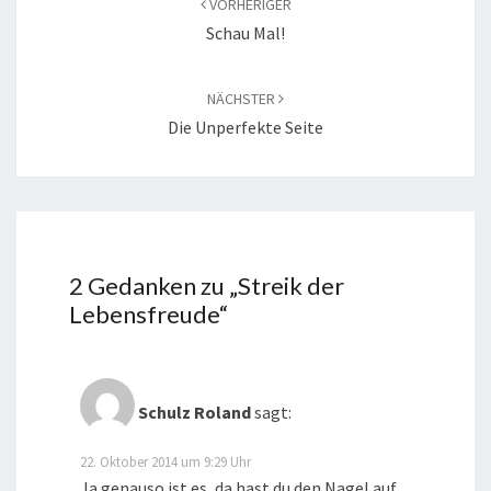
VORHERIGER
Schau Mal!
NÄCHSTER
Die Unperfekte Seite
2 Gedanken zu „
Streik der
Lebensfreude
“
Schulz Roland
sagt:
22. Oktober 2014 um 9:29 Uhr
Ja genauso ist es, da hast du den Nagel auf