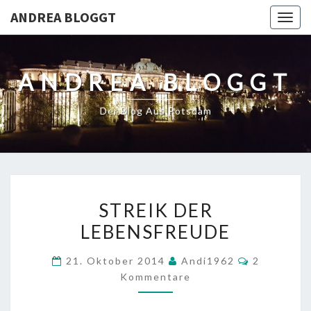
ANDREA BLOGGT
Togg
navig
ANDREA BLOGGT
Der Blog Aus Potsdam
STREIK
STREIK DER
DER
LEBENSFREUDE
LEBENSFREUDE
Kommenta
21. Oktober 2014
Andi1962
2
Kommentare