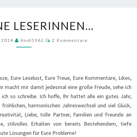
AN
NE LESERINNEN…
MEINE
LESERINNEN…
Kommentare
r 2014
Andi1962
2 Kommentare
esse, Eure Leselust, Eure Treue, Eure Kommentare, Likes,
hr macht mir damit jedesmal eine große Freude, sehe ich
ch so schreibe. Ich hoffe, Ihr hattet alle ein gutes Jahr,
 fröhlichen, harmonischen Jahreswechsel und viel Glück,
reativität, Liebe, tolle Partner, Familien und Freunde an
, stilvolles Erhalten von bereits Bestehendem, tiefe
gute Lösungen für Eure Probleme!