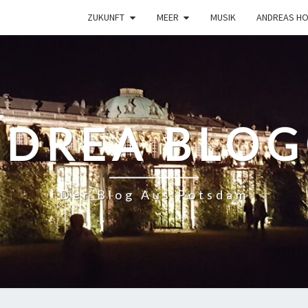
ZUKUNFT
MEER
MUSIK
ANDREAS H
DREA BLO
Der Blog Aus Potsdam