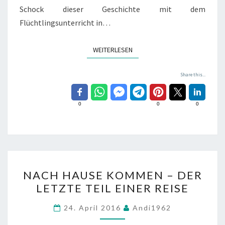
Schock dieser Geschichte mit dem
Flüchtlingsunterricht in…
WEITERLESEN
WEITERLESEN
Share this...
0
0
0
NACH
NACH HAUSE KOMMEN – DER
HAUSE
LETZTE TEIL EINER REISE
KOMMEN
–
24. April 2016
Andi1962
DER