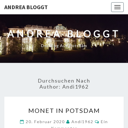
ANDREA BLOGGT
Togg
navig
ANDREA BLOGGT
Der Blog Aus Potsdam
Durchsuchen Nach
Author:
Andi1962
MONET
MONET IN POTSDAM
IN
POTSDAM
Kommentar
20. Februar 2020
Andi1962
Ein