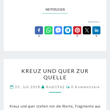
WEITERLESEN
WEITERLESEN
Share this...
0
0
0
KREUZ
KREUZ UND QUER ZUR
UND
QUELLE
QUER
ZUR
Kommentare
23. Juli 2018
Andi1962
0 Kommentare
QUELLE
Kreuz und quer stehen mir die Worte, Fragmente aus