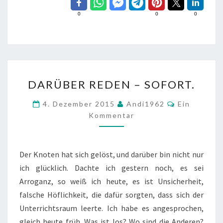
0
0
0
DARÜBER
DARÜBER REDEN – SOFORT.
REDEN
–
Kommentar
4. Dezember 2015
Andi1962
Ein
SOFORT.
Kommentar
Der Knoten hat sich gelöst, und darüber bin nicht nur
ich glücklich. Dachte ich gestern noch, es sei
Arroganz, so weiß ich heute, es ist Unsicherheit,
falsche Höflichkeit, die dafür sorgten, dass sich der
Unterrichtsraum leerte. Ich habe es angesprochen,
gleich heute früh. Was ist los? Wo sind die Anderen?