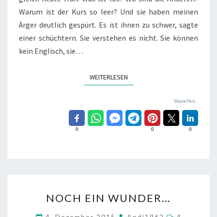
Warum ist der Kurs so leer? Und sie haben meinen
Ärger deutlich gespürt. Es ist ihnen zu schwer, sagte
einer schüchtern. Sie verstehen es nicht. Sie können
kein Englisch, sie…
WEITERLESEN
WEITERLESEN
Share this...
0
0
0
NOCH
NOCH EIN WUNDER…
EIN
WUNDER…
Kommenta
4. Dezember 2015
Andi1962
4