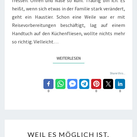
fressen. Ohren und Nase so kühl. Traurig bin ich. Es
heißt, wenn sich etwas in der Familie stark verändert,
geht ein Haustier. Schon eine Weile war er mit
Reisevorbereitungen beschäftigt, lag auf einem
Handtuch auf den Küchenfliesen, wollte nichts mehr
so richtig. Vielleicht…
WEITERLESEN
WEITERLESEN
Share this...
0
0
0
WEIL
WEIL ES MÖGLICH IST.
ES