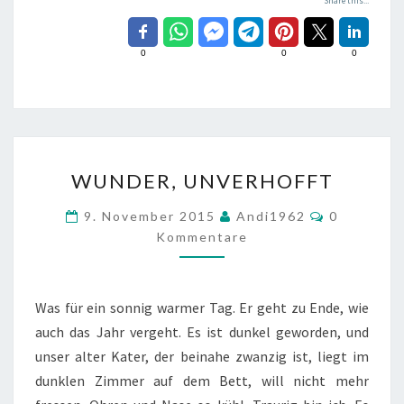
Share this...
0
0
0
WUNDER,
WUNDER, UNVERHOFFT
UNVERHOFFT
Kommenta
9. November 2015
Andi1962
0
Kommentare
Was für ein sonnig warmer Tag. Er geht zu Ende, wie
auch das Jahr vergeht. Es ist dunkel geworden, und
unser alter Kater, der beinahe zwanzig ist, liegt im
dunklen Zimmer auf dem Bett, will nicht mehr